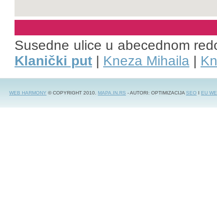
Susedne ulice u abecednom red
Klanički put
|
Kneza Mihaila
|
Kn
WEB HARMONY
© COPYRIGHT 2010.
MAPA.IN.RS
- AUTORI: OPTIMIZACIJA
SEO
I
EU WE