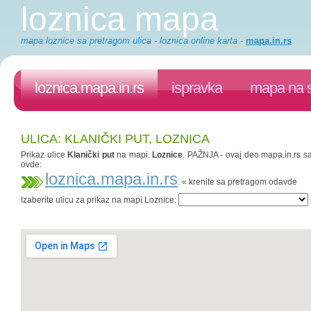
loznica mapa
mapa loznice sa pretragom ulica - loznica online karta
-
mapa.in.rs
loznica.mapa.in.rs
ispravka
mapa na s
ULICA: KLANIČKI PUT, LOZNICA
Prikaz ulice
Klanički put
na mapi.
Loznice
. PAŽNJA - ovaj deo mapa.in.rs saj
ovde:
loznica.mapa.in.rs
. « krenite sa pretragom odavde
Izaberite ulicu za prikaz na mapi Loznice: