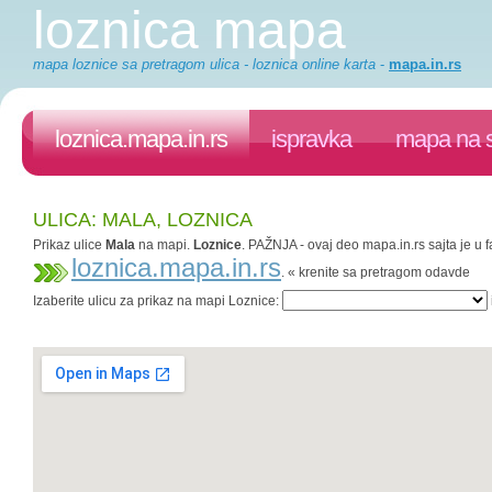
loznica mapa
mapa loznice sa pretragom ulica - loznica online karta
-
mapa.in.rs
loznica.mapa.in.rs
ispravka
mapa na s
ULICA: MALA, LOZNICA
Prikaz ulice
Mala
na mapi.
Loznice
. PAŽNJA - ovaj deo mapa.in.rs sajta je u 
loznica.mapa.in.rs
. « krenite sa pretragom odavde
Izaberite ulicu za prikaz na mapi Loznice: