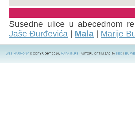
Susedne ulice u abecednom r
Jaše Đurđevića
|
Mala
|
Marije B
WEB HARMONY
© COPYRIGHT 2010.
MAPA.IN.RS
- AUTORI: OPTIMIZACIJA
SEO
I
EU WE