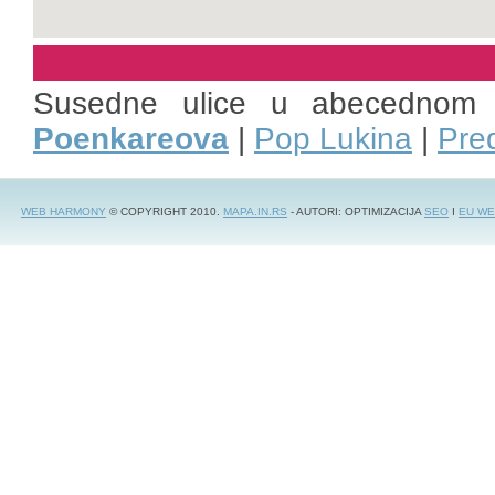
Susedne ulice u abecednom 
Poenkareova
|
Pop Lukina
|
Pre
WEB HARMONY
© COPYRIGHT 2010.
MAPA.IN.RS
- AUTORI: OPTIMIZACIJA
SEO
I
EU WE