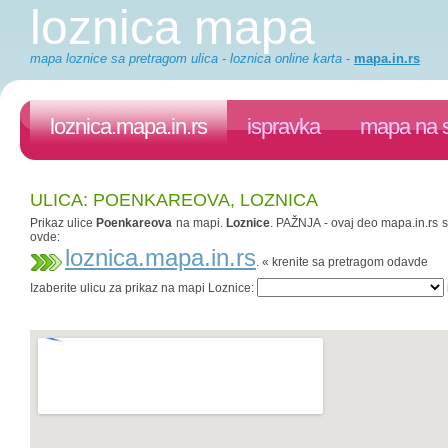
loznica mapa
mapa loznice sa pretragom ulica - loznica online karta
-
mapa.in.rs
loznica.mapa.in.rs
ispravka
mapa na s
ULICA: POENKAREOVA, LOZNICA
Prikaz ulice
Poenkareova
na mapi.
Loznice
. PAŽNJA - ovaj deo mapa.in.rs sa
ovde:
loznica.mapa.in.rs
. « krenite sa pretragom odavde
Izaberite ulicu za prikaz na mapi Loznice: