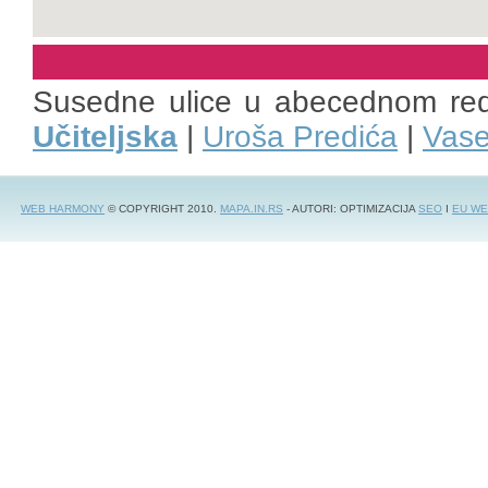
Susedne ulice u abecednom re
Učiteljska
|
Uroša Predića
|
Vase
WEB HARMONY
© COPYRIGHT 2010.
MAPA.IN.RS
- AUTORI: OPTIMIZACIJA
SEO
I
EU WE