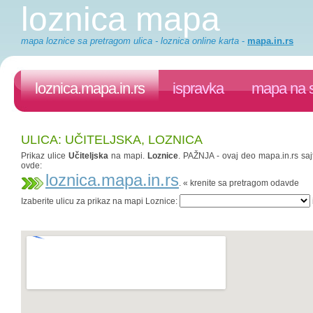
loznica mapa
mapa loznice sa pretragom ulica - loznica online karta
-
mapa.in.rs
loznica.mapa.in.rs
ispravka
mapa na s
ULICA: UČITELJSKA, LOZNICA
Prikaz ulice
Učiteljska
na mapi.
Loznice
. PAŽNJA - ovaj deo mapa.in.rs sajt
ovde:
loznica.mapa.in.rs
. « krenite sa pretragom odavde
Izaberite ulicu za prikaz na mapi Loznice: