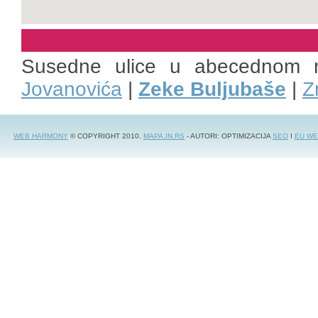
Susedne ulice u abecednom 
Jovanovića
|
Zeke Buljubaše
|
Z
WEB HARMONY
© COPYRIGHT 2010.
MAPA.IN.RS
- AUTORI: OPTIMIZACIJA
SEO
I
EU WE