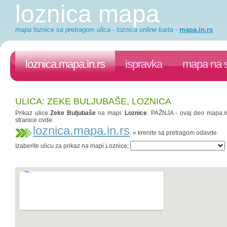
loznica mapa
mapa loznice sa pretragom ulica - loznica online karta
-
mapa.in.rs
loznica.mapa.in.rs
ispravka
mapa na s
ULICA: ZEKE BULJUBAŠE, LOZNICA
Prikaz ulice
Zeke Buljubaše
na mapi.
Loznice
. PAŽNJA - ovaj deo mapa.in.
stranice ovde:
loznica.mapa.in.rs
. « krenite sa pretragom odavde
Izaberite ulicu za prikaz na mapi Loznice: