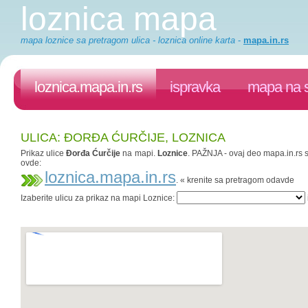
loznica mapa
mapa loznice sa pretragom ulica - loznica online karta
-
mapa.in.rs
loznica.mapa.in.rs
ispravka
mapa na s
ULICA: ĐORĐA ĆURČIJE, LOZNICA
Prikaz ulice
Đorđa Ćurčije
na mapi.
Loznice
. PAŽNJA - ovaj deo mapa.in.rs s
ovde:
loznica.mapa.in.rs
. « krenite sa pretragom odavde
Izaberite ulicu za prikaz na mapi Loznice: