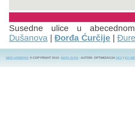
Susedne ulice u abecedno
Dušanova
|
Đorđa Ćurčije
|
Đure
WEB HARMONY
© COPYRIGHT 2010.
MAPA.IN.RS
- AUTORI: OPTIMIZACIJA
SEO
I
EU WE