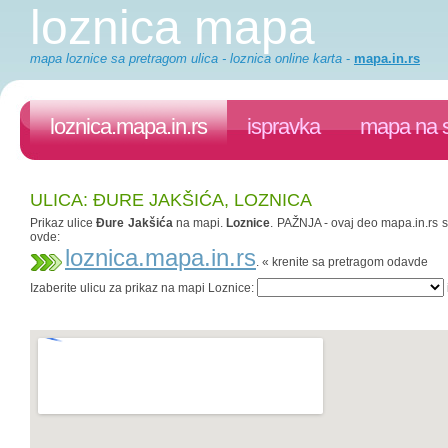
loznica mapa
mapa loznice sa pretragom ulica - loznica online karta
-
mapa.in.rs
loznica.mapa.in.rs
ispravka
mapa na s
ULICA: ĐURE JAKŠIĆA, LOZNICA
Prikaz ulice
Đure Jakšića
na mapi.
Loznice
. PAŽNJA - ovaj deo mapa.in.rs sa
ovde:
loznica.mapa.in.rs
. « krenite sa pretragom odavde
Izaberite ulicu za prikaz na mapi Loznice: