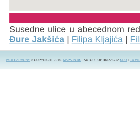
Susedne ulice u abecednom re
Đure Jakšića
|
Filipa Kljajića
|
Fi
WEB HARMONY
© COPYRIGHT 2010.
MAPA.IN.RS
- AUTORI: OPTIMIZACIJA
SEO
I
EU WE